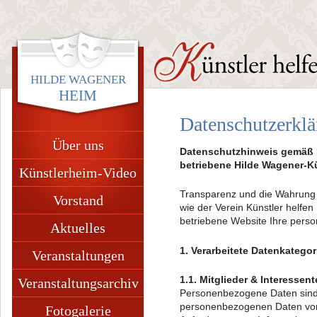
HILDE WAGENER
HEIM
Zum Inhalt
Hauptmenü
wechseln
Datenschutzerkl
Über uns
Datenschutzhinweis gemäß D
betriebene Hilde Wagener-K
Künstlerheim-Video
Transparenz und die Wahrung I
Vorstand
wie der Verein Künstler helfe
betriebene Website Ihre pers
Aktuelles
1. Verarbeitete Datenkategor
Veranstaltungen
1.1. Mitglieder & Interessen
Veranstaltungsarchiv
Personenbezogene Daten sind d
personenbezogenen Daten von I
Fotogalerie