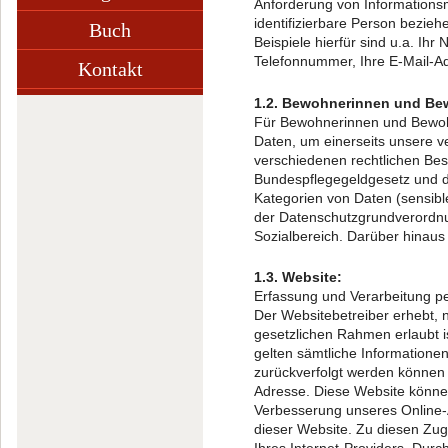
Anforderung von Informationsmat
identifizierbare Person bezieh
Buch
Beispiele hierfür sind u.a. Ih
Telefonnummer, Ihre E-Mail-A
Kontakt
1.2. Bewohnerinnen und Bew
Für Bewohnerinnen und Bewohn
Daten, um einerseits unsere ve
verschiedenen rechtlichen Be
Bundespflegegeldgesetz und 
Kategorien von Daten (sensib
der Datenschutzgrundverordn
Sozialbereich. Darüber hinau
1.3. Website:
Erfassung und Verarbeitung 
Der Websitebetreiber erhebt, 
gesetzlichen Rahmen erlaubt i
gelten sämtliche Informatione
zurückverfolgt werden können 
Adresse. Diese Website könne
Verbesserung unseres Online-
dieser Website. Zu diesen Zug
Ihres Internet-Providers. Dur